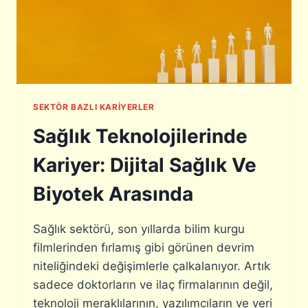
A
T
I
F
Y
O
L
L
SEKTÖR BAZLI KARIYERLER
A
Sağlık Teknolojilerinde
R
Kariyer: Dijital Sağlık Ve
Biyotek Arasında
Sağlık sektörü, son yıllarda bilim kurgu
filmlerinden fırlamış gibi görünen devrim
niteliğindeki değişimlerle çalkalanıyor. Artık
sadece doktorların ve ilaç firmalarının değil,
teknoloji meraklılarının, yazılımcıların ve veri