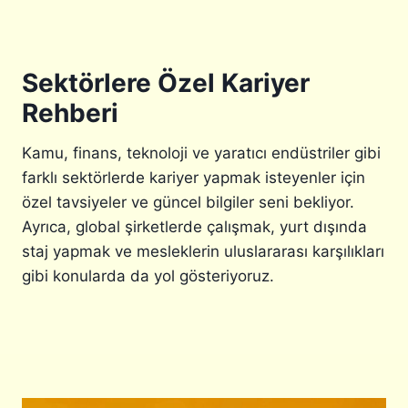
E
I
S
B
E
Ö
Ç
L
Sektörlere Özel Kariyer
E
Ü
N
Rehberi
M
E
O
K
K
Kamu, finans, teknoloji ve yaratıcı endüstriler gibi
L
U
E
farklı sektörlerde kariyer yapmak isteyenler için
N
R
özel tavsiyeler ve güncel bilgiler seni bekliyor.
M
A
Ayrıca, global şirketlerde çalışmak, yurt dışında
L
staj yapmak ve mesleklerin uluslararası karşılıkları
I
gibi konularda da yol gösteriyoruz.
?
A
L
T
E
R
N