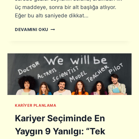
üç maddeye, sonra bir alt başlığa atlıyor.
Eğer bu altı saniyede dikkat…
D
DEVAMINI OKU
I
K
K
A
T
Ç
E
K
E
N
C
KARIYER PLANLAMA
V
H
Kariyer Seçiminde En
A
Z
Yaygın 9 Yanılgı: “Tek
I
R