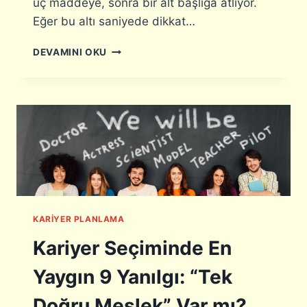
üç maddeye, sonra bir alt başlığa atlıyor.
R
Eğer bu altı saniyede dikkat…
I
D
DEVAMINI OKU
I
K
K
A
T
Ç
E
K
E
N
C
KARIYER PLANLAMA
V
H
Kariyer Seçiminde En
A
Z
Yaygın 9 Yanılgı: “Tek
I
R
Doğru Meslek” Var mı?