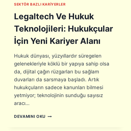
L
SEKTÖR BAZLI KARIYERLER
D
I
E
K
Legaltech Ve Hukuk
Ü
V
R
E
Teknolojileri: Hukukçular
Ü
B
N
I
İçin Yeni Kariyer Alanı
V
Y
E
O
A
Hukuk dünyası, yüzyıllardır süregelen
T
N
E
gelenekleriyle köklü bir yapıya sahip olsa
A
K
da, dijital çağın rüzgarları bu sağlam
L
A
I
duvarları da sarsmaya başladı. Artık
R
T
hukukçuların sadece kanunları bilmesi
A
I
S
yetmiyor; teknolojinin sunduğu sayısız
K
I
aracı…
:
N
H
D
L
A
DEVAMINI OKU
A
E
N
G
G