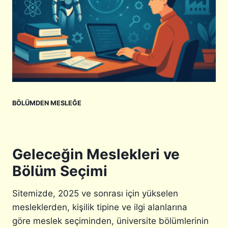
I
O
N
B
A
J
S
E
I
K
L
T
Ç
I
I
F
K
K
BÖLÜMDEN MESLEĞE
A
A
R
R
I
Ş
L
I
I
L
Geleceğin Meslekleri ve
R
A
Bölüm Seçimi
?
Ş
1
T
H
I
Sitemizde, 2025 ve sonrası için yükselen
A
R
mesleklerden, kişilik tipine ve ilgi alanlarına
F
göre meslek seçiminden, üniversite bölümlerinin
T