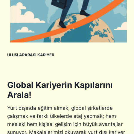
N
B
A
J
S
E
I
K
L
T
Ç
I
I
F
K
K
ULUSLARARASI KARIYER
A
A
R
R
I
Ş
L
I
I
L
Global Kariyerin Kapılarını
R
A
Arala!
?
Ş
1
T
H
I
Yurt dışında eğitim almak, global şirketlerde
A
R
çalışmak ve farklı ülkelerde staj yapmak; hem
F
mesleki hem kişisel gelişim için büyük avantajlar
T
A
sunuyor. Makalelerimizi okuyarak yurt dışı kariyer