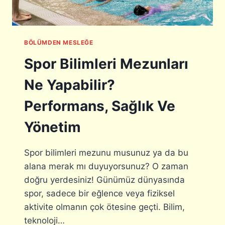
E
S
I
N
BÖLÜMDEN MESLEĞE
E
H
Spor Bilimleri Mezunları
A
Z
Ne Yapabilir?
I
R
Performans, Sağlık Ve
L
I
Yönetim
K
:
S
Spor bilimleri mezunu musunuz ya da bu
I
alana merak mı duyuyorsunuz? O zaman
K
doğru yerdesiniz! Günümüz dünyasında
S
O
spor, sadece bir eğlence veya fiziksel
R
aktivite olmanın çok ötesine geçti. Bilim,
U
teknoloji…
L