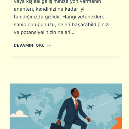
veya kişisel gelişiminize yön vermenin
M
?
A
anahtarı, kendinizi ne kadar iyi
M
tanıdığınızda gizlidir. Hangi yeteneklere
A
sahip olduğunuzu, neleri başarabildiğinizi
T
ve potansiyelinizin neleri…
R
I
B
S
DEVAMINI OKU
E
I
C
:
E
S
R
E
I
Ç
E
E
N
N
V
E
A
K
N
L
T
E
E
R
R
I
I
O