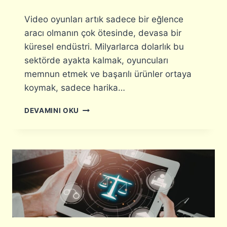
N
D
Video oyunları artık sadece bir eğlence
E
aracı olmanın çok ötesinde, devasa bir
K
küresel endüstri. Milyarlarca dolarlık bu
A
R
sektörde ayakta kalmak, oyuncuları
I
memnun etmek ve başarılı ürünler ortaya
Y
koymak, sadece harika…
E
R
O
DEVAMINI OKU
:
Y
D
U
I
N
J
S
I
E
T
K
A
T
L
Ö
S
R
A
Ü
Ğ
N