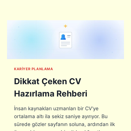
O
B
I
L
I
T
E
V
E
K
A
KARIYER PLANLAMA
R
B
Dikkat Çeken CV
O
N
Hazırlama Rehberi
Ç
Ö
Z
İnsan kaynakları uzmanları bir CV’ye
Ü
ortalama altı ila sekiz saniye ayırıyor. Bu
M
sürede gözler sayfanın soluna, ardından ilk
L
E