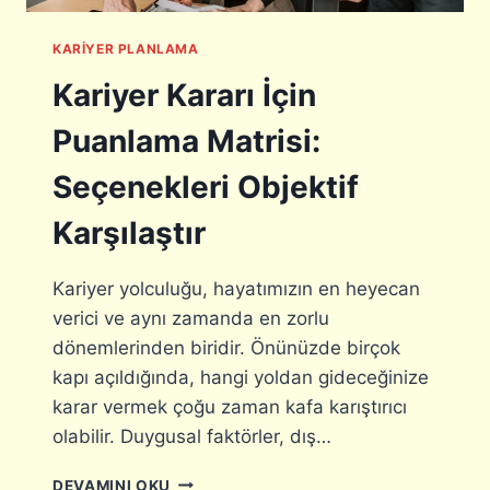
I
M
KARIYER PLANLAMA
I
N
Kariyer Kararı İçin
D
E
Puanlama Matrisi:
E
N
Seçenekleri Objektif
Y
A
Karşılaştır
Y
G
I
Kariyer yolculuğu, hayatımızın en heyecan
N
verici ve aynı zamanda en zorlu
9
dönemlerinden biridir. Önünüzde birçok
Y
A
kapı açıldığında, hangi yoldan gideceğinize
N
karar vermek çoğu zaman kafa karıştırıcı
I
olabilir. Duygusal faktörler, dış…
L
G
K
DEVAMINI OKU
I