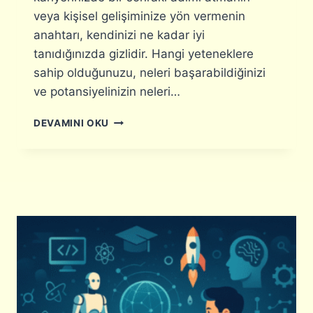
A
I
veya kişisel gelişiminize yön vermenin
M
?
A
anahtarı, kendinizi ne kadar iyi
M
tanıdığınızda gizlidir. Hangi yeteneklere
A
sahip olduğunuzu, neleri başarabildiğinizi
T
ve potansiyelinizin neleri…
R
I
B
S
DEVAMINI OKU
E
I
C
:
E
S
R
E
I
Ç
E
E
N
N
V
E
A
K
N
L
T
E
E
R
R
I