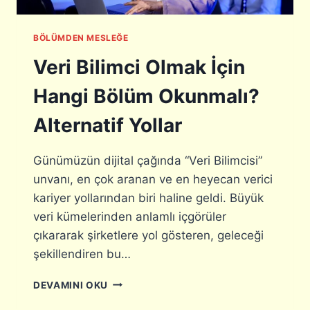
Z
N
U
S
BÖLÜMDEN MESLEĞE
N
,
U
S
Veri Bilimci Olmak İçin
N
A
E
Ğ
Hangi Bölüm Okunmalı?
İ
L
Ş
I
Alternatif Yollar
Y
K
A
V
P
E
Günümüzün dijital çağında “Veri Bilimcisi”
A
Y
unvanı, en çok aranan ve en heyecan verici
R
Ö
kariyer yollarından biri haline geldi. Büyük
?
N
L
veri kümelerinden anlamlı içgörüler
E
A
T
çıkararak şirketlere yol gösteren, geleceği
B
I
şekillendiren bu…
O
M
R
V
DEVAMINI OKU
A
E
T