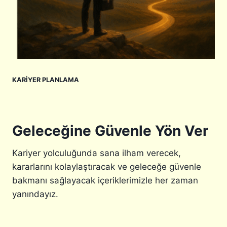
R
N
I
I
N
K
D
A
E
R
K
I
A
Y
KARIYER PLANLAMA
R
E
I
R
Y
A
E
L
R
A
Geleceğine Güvenle Yön Ver
:
N
E
I
Kariyer yolculuğunda sana ilham verecek,
N
kararlarını kolaylaştıracak ve geleceğe güvenle
E
R
bakmanı sağlayacak içeriklerimizle her zaman
J
yanındayız.
I
,
M