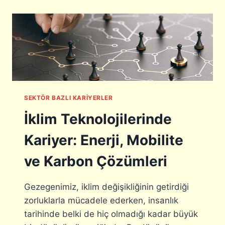
A
I
L
R
T
O
E
L
C
L
H
E
V
R
E
V
H
A
SEKTÖR BAZLI KARIYERLER
U
R
K
,
İklim Teknolojilerinde
U
N
K
A
Kariyer: Enerji, Mobilite
T
S
E
I
ve Karbon Çözümleri
K
L
N
G
O
I
Gezegenimiz, iklim değişikliğinin getirdiği
L
R
zorluklarla mücadele ederken, insanlık
O
I
tarihinde belki de hiç olmadığı kadar büyük
J
L