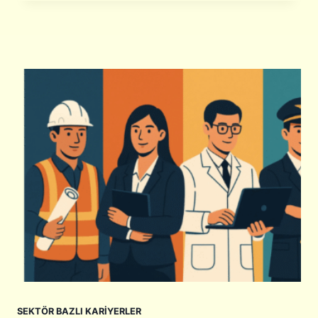
R
U
I
V
B
A
I
R
L
D
I
A
M
N
C
V
I
E
O
R
L
I
M
A
A
N
K
A
İ
L
Ç
I
I
T
N
I
H
Ğ
A
I
N
N
SEKTÖR BAZLI KARIYERLER
G