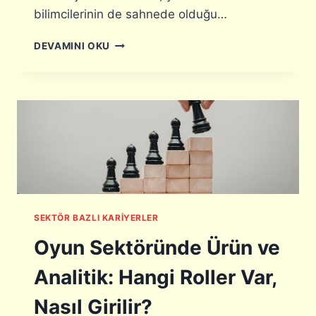
bilimcilerinin de sahnede olduğu…
S
DEVAMINI OKU
A
Ğ
L
I
K
T
E
K
N
O
L
SEKTÖR BAZLI KARIYERLER
O
J
Oyun Sektöründe Ürün ve
I
L
Analitik: Hangi Roller Var,
E
R
Nasıl Girilir?
I