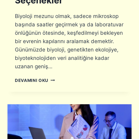
Seçenekler
R
I
N
Biyoloji mezunu olmak, sadece mikroskop
E
başında saatler geçirmek ya da laboratuvar
Y
önlüğünün ötesinde, keşfedilmeyi bekleyen
A
P
bir evrenin kapılarını aralamak demektir.
A
Günümüzde biyoloji, genetikten ekolojiye,
B
biyoteknolojiden veri analitiğine kadar
I
uzanan geniş…
L
I
B
R
DEVAMINI OKU
I
?
Y
P
O
E
L
R
O
F
J
O
I
R
M
M
E
A