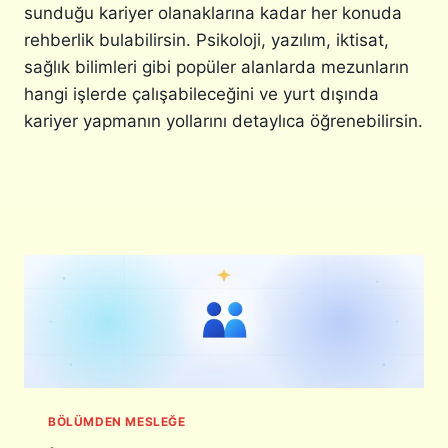
A
sunduğu kariyer olanaklarına kadar her konuda
D
rehberlik bulabilirsin. Psikoloji, yazılım, iktisat,
A
sağlık bilimleri gibi popüler alanlarda mezunların
K
hangi işlerde çalışabileceğini ve yurt dışında
E
N
kariyer yapmanın yollarını detaylıca öğrenebilirsin.
D
I
N
I
T
A
N
I
M
A
Ç
A
L
I
BÖLÜMDEN MESLEĞE
Ş