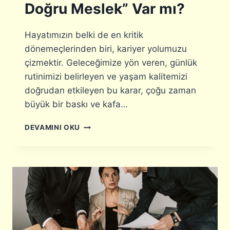
Doğru Meslek” Var mı?
L
A
M
Hayatımızın belki de en kritik
A
dönemeçlerinden biri, kariyer yolumuzu
R
çizmektir. Geleceğimize yön veren, günlük
E
H
rutinimizi belirleyen ve yaşam kalitemizi
B
doğrudan etkileyen bu karar, çoğu zaman
E
büyük bir baskı ve kafa…
R
I
K
DEVAMINI OKU
A
R
I
Y
E
R
S
E
Ç