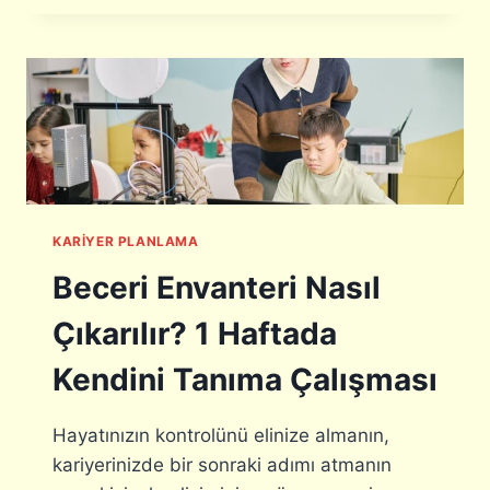
:
R
“
I
T
Y
E
E
K
R
D
K
O
A
Ğ
R
R
A
U
R
M
KARIYER PLANLAMA
I
E
İ
S
Beceri Envanteri Nasıl
Ç
L
I
E
Çıkarılır? 1 Haftada
N
K
P
”
Kendini Tanıma Çalışması
U
V
A
A
N
Hayatınızın kontrolünü elinize almanın,
R
L
M
kariyerinizde bir sonraki adımı atmanın
A
I