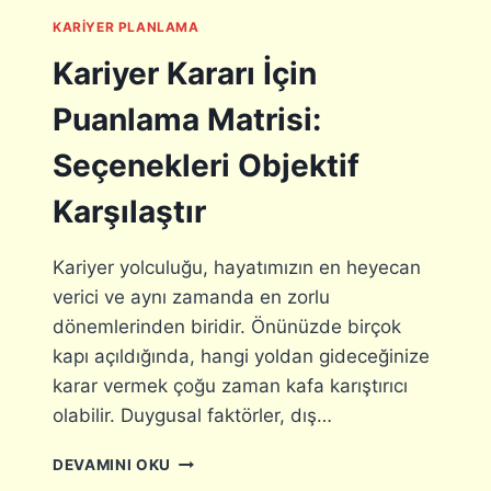
M
KARIYER PLANLAMA
I
N
Kariyer Kararı İçin
D
E
Puanlama Matrisi:
E
N
Seçenekleri Objektif
Y
A
Karşılaştır
Y
G
I
Kariyer yolculuğu, hayatımızın en heyecan
N
verici ve aynı zamanda en zorlu
9
dönemlerinden biridir. Önünüzde birçok
Y
A
kapı açıldığında, hangi yoldan gideceğinize
N
karar vermek çoğu zaman kafa karıştırıcı
I
olabilir. Duygusal faktörler, dış…
L
G
K
DEVAMINI OKU
I
A