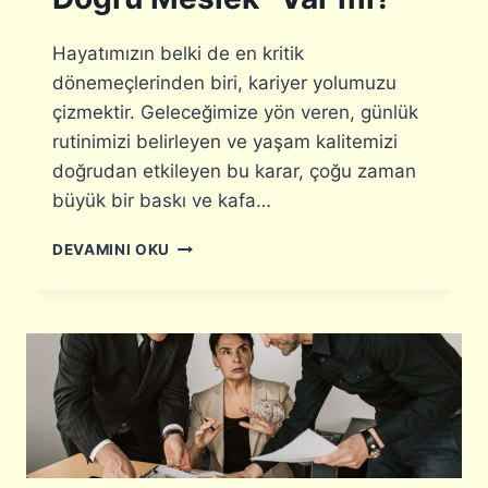
L
A
M
Hayatımızın belki de en kritik
A
dönemeçlerinden biri, kariyer yolumuzu
R
çizmektir. Geleceğimize yön veren, günlük
E
H
rutinimizi belirleyen ve yaşam kalitemizi
B
doğrudan etkileyen bu karar, çoğu zaman
E
büyük bir baskı ve kafa…
R
I
K
DEVAMINI OKU
A
R
I
Y
E
R
S
E
Ç
I