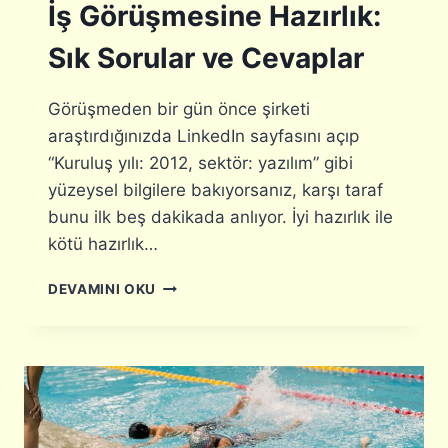
M
İş Görüşmesine Hazırlık:
A
S
Sık Sorular ve Cevaplar
I
Görüşmeden bir gün önce şirketi
araştırdığınızda LinkedIn sayfasını açıp
“Kuruluş yılı: 2012, sektör: yazılım” gibi
yüzeysel bilgilere bakıyorsanız, karşı taraf
bunu ilk beş dakikada anlıyor. İyi hazırlık ile
kötü hazırlık…
İ
DEVAMINI OKU
Ş
G
Ö
R
Ü
Ş
M