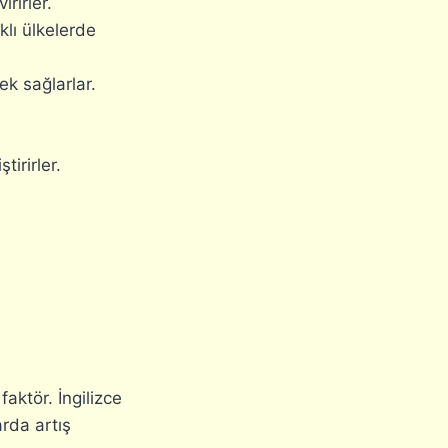
rirler.
klı ülkelerde
ek sağlarlar.
tirirler.
faktör. İngilizce
arda artış