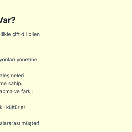
 Var?
ikle çift dil bilen
syonları yönetme
özleşmeleri
eme sahip.
apma ve farklı
ı kültürleri
slararası müşteri