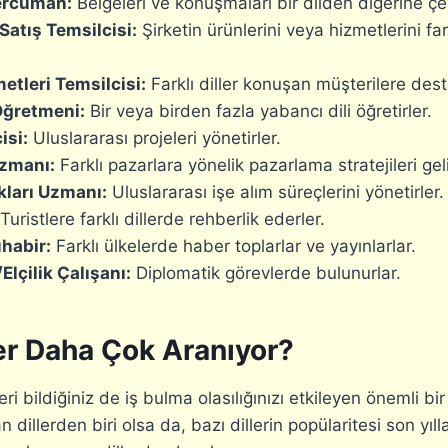
ercüman:
Belgeleri ve konuşmaları bir dilden diğerine çevi
Satış Temsilcisi:
Şirketin ürünlerini veya hizmetlerini far
etleri Temsilcisi:
Farklı diller konuşan müşterilere dest
Öğretmeni:
Bir veya birden fazla yabancı dili öğretirler.
isi:
Uluslararası projeleri yönetirler.
zmanı:
Farklı pazarlara yönelik pazarlama stratejileri geliş
ları Uzmanı:
Uluslararası işe alım süreçlerini yönetirler.
Turistlere farklı dillerde rehberlik ederler.
habir:
Farklı ülkelerde haber toplarlar ve yayınlarlar.
lçilik Çalışanı:
Diplomatik görevlerde bulunurlar.
er Daha Çok Aranıyor?
eri bildiğiniz de iş bulma olasılığınızı etkileyen önemli bir 
 dillerden biri olsa da, bazı dillerin popülaritesi son yıll