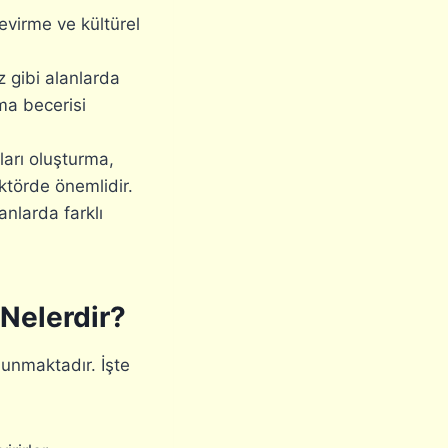
çevirme ve kültürel
z gibi alanlarda
ama becerisi
arı oluşturma,
ektörde önemlidir.
nlarda farklı
 Nelerdir?
lunmaktadır. İşte