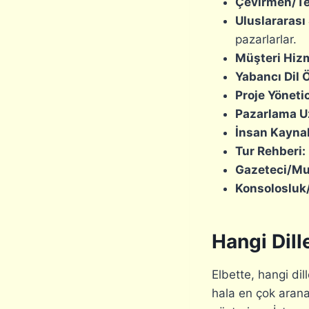
Çevirmen/T
Uluslararası 
pazarlarlar.
Müşteri Hizm
Yabancı Dil 
Proje Yönetic
Pazarlama U
İnsan Kaynak
Tur Rehberi:
Gazeteci/Mu
Konsolosluk/E
Hangi Dill
Elbette, hangi dill
hala en çok aranan