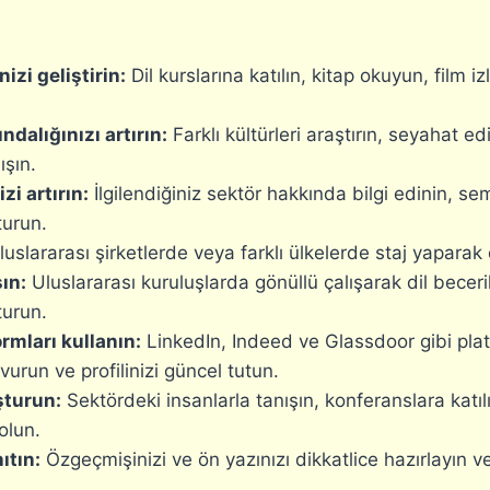
nizi geliştirin:
Dil kurslarına katılın, kitap okuyun, film iz
ındalığınızı artırın:
Farklı kültürleri araştırın, seyahat edi
ışın.
zi artırın:
İlgilendiğiniz sektör hakkında bilgi edinin, sem
turun.
uslararası şirketlerde veya farklı ülkelerde staj yapara
ın:
Uluslararası kuruluşlarda gönüllü çalışarak dil beceril
turun.
rmları kullanın:
LinkedIn, Indeed ve Glassdoor gibi plat
vurun ve profilinizi güncel tutun.
şturun:
Sektördeki insanlarla tanışın, konferanslara katıl
olun.
ıtın:
Özgeçmişinizi ve ön yazınızı dikkatlice hazırlayın v
.