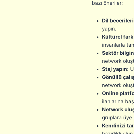
bazı öneriler:
Dil becerileri
yapın.
Kültürel fark
insanlarla tan
Sektör bilgini
network oluş
Staj yapın:
Ul
Gönüllü çalış
network oluş
Online platfo
ilanlarına baş
Network olu
gruplara üye 
Kendinizi tan
hazırlıklı olun