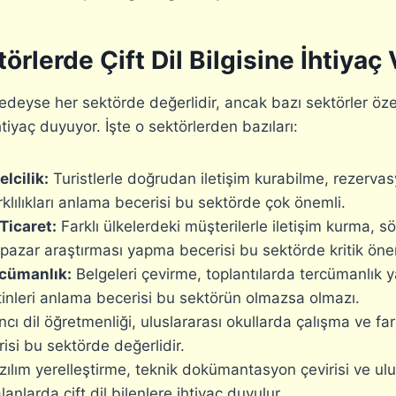
örlerde Çift Dil Bilgisine İhtiyaç
eredeyse her sektörde değerlidir, ancak bazı sektörler özell
tiyaç duyuyor. İşte o sektörlerden bazıları:
lcilik:
Turistlerle doğrudan iletişim kurabilme, rezerva
arklılıkları anlama becerisi bu sektörde çok önemli.
Ticaret:
Farklı ülkelerdeki müşterilerle iletişim kurma, s
pazar araştırması yapma becerisi bu sektörde kritik ön
rcümanlık:
Belgeleri çevirme, toplantılarda tercümanlık y
tinleri anlama becerisi bu sektörün olmazsa olmazı.
ı dil öğretmenliği, uluslararası okullarda çalışma ve farkl
isi bu sektörde değerlidir.
ılım yerelleştirme, teknik dokümantasyon çevirisi ve ulu
lanlarda çift dil bilenlere ihtiyaç duyulur.