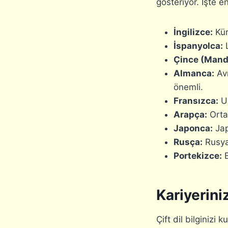
gösteriyor. İşte e
İngilizce:
Kür
İspanyolca:
L
Çince (Mand
Almanca:
Avr
önemli.
Fransızca:
Ul
Arapça:
Orta 
Japonca:
Jap
Rusça:
Rusya’
Portekizce:
B
Kariyerini
Çift dil bilginizi 