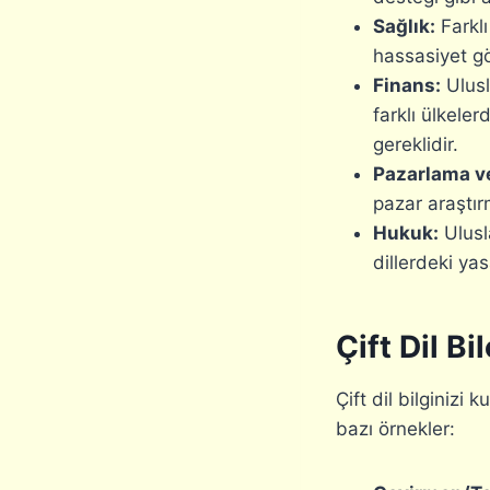
Sağlık:
Farklı
hassasiyet gö
Finans:
Ulusl
farklı ülkeler
gereklidir.
Pazarlama ve
pazar araştır
Hukuk:
Ulusl
dillerdeki ya
Çift Dil Bi
Çift dil bilginizi
bazı örnekler: