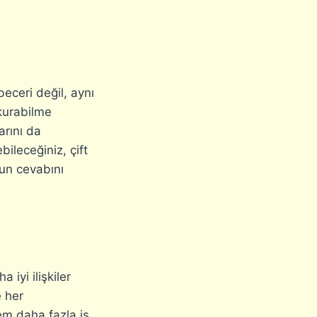
eceri değil, aynı
 kurabilme
arını da
bileceğiniz, çift
unun cevabını
 iyi ilişkiler
e her
em daha fazla iş