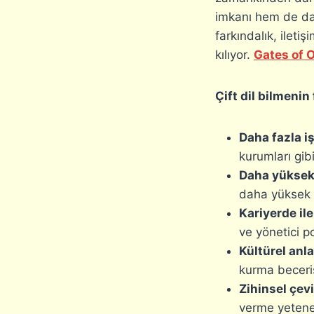
imkanı hem de dah
farkındalık, ilet
kılıyor.
Gates of 
Çift dil bilmenin 
Daha fazla i
kurumları gibi
Daha yüksek
daha yüksek m
Kariyerde ile
ve yönetici p
Kültürel anla
kurma beceris
Zihinsel çevi
verme yetene