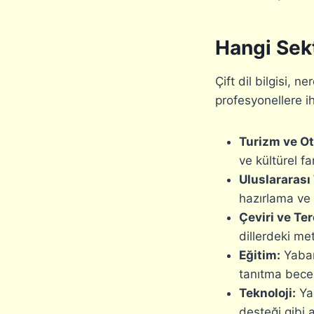
Hangi Sekt
Çift dil bilgisi, n
profesyonellere ih
Turizm ve Ote
ve kültürel f
Uluslararası 
hazırlama ve 
Çeviri ve Te
dillerdeki me
Eğitim:
Yabanc
tanıtma becer
Teknoloji:
Yaz
desteği gibi a