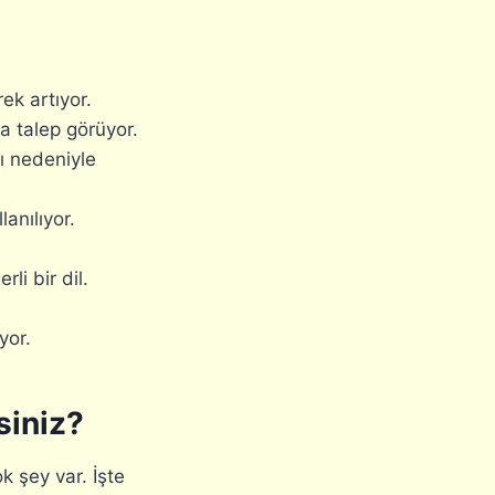
ek artıyor.
a talep görüyor.
ı nedeniyle
anılıyor.
li bir dil.
yor.
siniz?
ok şey var. İşte