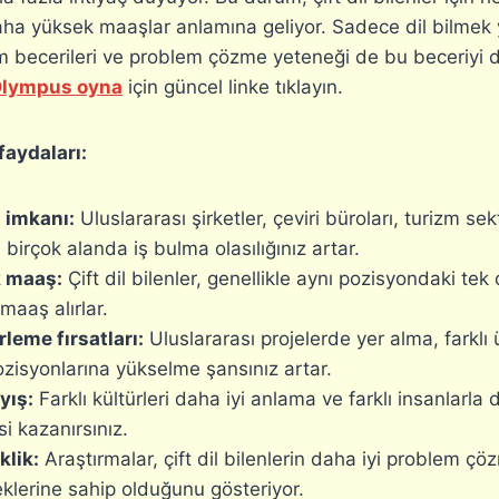
a yüksek maaşlar anlamına geliyor. Sadece dil bilmek y
işim becerileri ve problem çözme yeteneği de bu beceriyi 
Olympus oyna
için güncel linke tıklayın.
faydaları:
ş imkanı:
Uluslararası şirketler, çeviri büroları, turizm se
 birçok alanda iş bulma olasılığınız artar.
 maaş:
Çift dil bilenler, genellikle aynı pozisyondaki tek 
aaş alırlar.
rleme fırsatları:
Uluslararası projelerde yer alma, farklı
ozisyonlarına yükselme şansınız artar.
yış:
Farklı kültürleri daha iyi anlama ve farklı insanlarla d
i kazanırsınız.
klik:
Araştırmalar, çift dil bilenlerin daha iyi problem çö
klerine sahip olduğunu gösteriyor.