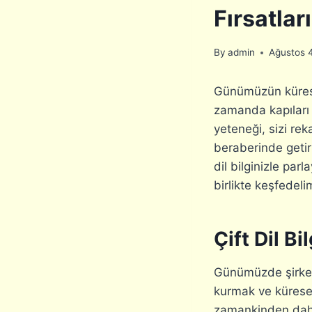
Fırsatları
By
admin
Ağustos 
Günümüzün küresel
zamanda kapıları a
yeteneği, sizi rek
beraberinde getiri
dil bilginizle par
birlikte keşfedel
Çift Dil B
Günümüzde şirketle
kurmak ve küresel
zamankinden daha 