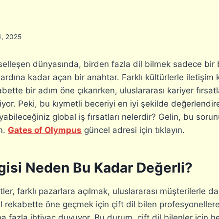
4, 2025
leşen dünyasında, birden fazla dil bilmek sadece bir b
rdına kadar açan bir anahtar. Farklı kültürlerle iletişim
abette bir adım öne çıkarırken, uluslararası kariyer fırsatl
yor. Peki, bu kıymetli beceriyi en iyi şekilde değerlendire
layabileceğiniz global iş fırsatları nelerdir? Gelin, bu sor
im.
Gates of Olympus
güncel adresi için tıklayın.
ilgisi Neden Bu Kadar Değerli?
r, farklı pazarlara açılmak, uluslararası müşterilerle daha
 rekabette öne geçmek için çift dil bilen profesyoneller
fazla ihtiyaç duyuyor. Bu durum, çift dil bilenler için h