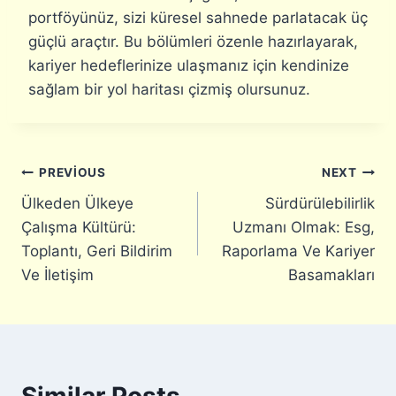
portföyünüz, sizi küresel sahnede parlatacak üç
güçlü araçtır. Bu bölümleri özenle hazırlayarak,
kariyer hedeflerinize ulaşmanız için kendinize
sağlam bir yol haritası çizmiş olursunuz.
Yazı
PREVIOUS
NEXT
Ülkeden Ülkeye
Sürdürülebilirlik
gezinmesi
Çalışma Kültürü:
Uzmanı Olmak: Esg,
Toplantı, Geri Bildirim
Raporlama Ve Kariyer
Ve İletişim
Basamakları
Similar Posts