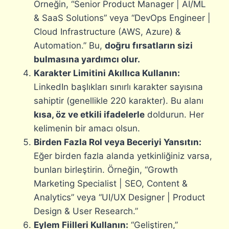
Örneğin, “Senior Product Manager | AI/ML
& SaaS Solutions” veya “DevOps Engineer |
Cloud Infrastructure (AWS, Azure) &
Automation.” Bu,
doğru fırsatların sizi
bulmasına yardımcı olur.
Karakter Limitini Akıllıca Kullanın:
LinkedIn başlıkları sınırlı karakter sayısına
sahiptir (genellikle 220 karakter). Bu alanı
kısa, öz ve etkili ifadelerle
doldurun. Her
kelimenin bir amacı olsun.
Birden Fazla Rol veya Beceriyi Yansıtın:
Eğer birden fazla alanda yetkinliğiniz varsa,
bunları birleştirin. Örneğin, “Growth
Marketing Specialist | SEO, Content &
Analytics” veya “UI/UX Designer | Product
Design & User Research.”
Eylem Fiilleri Kullanın:
“Geliştiren,”